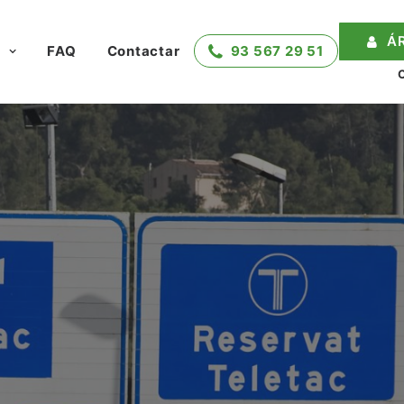
Á
?
FAQ
Contactar
93 567 29 51