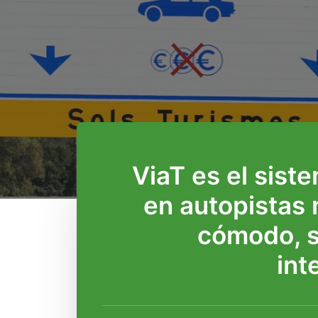
ViaT
es el sist
en autopistas 
cómodo, s
int