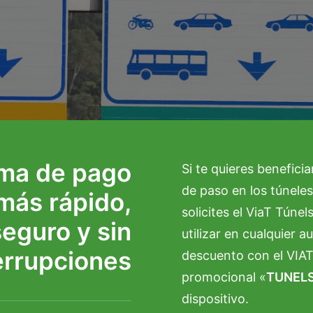
ema de pago
Si te quieres benefici
de paso en los túneles
más rápido,
solicites el ViaT Túne
eguro y sin
utilizar en cualquier 
errupciones
descuento con el VIA
promocional «
TUNEL
dispositivo.