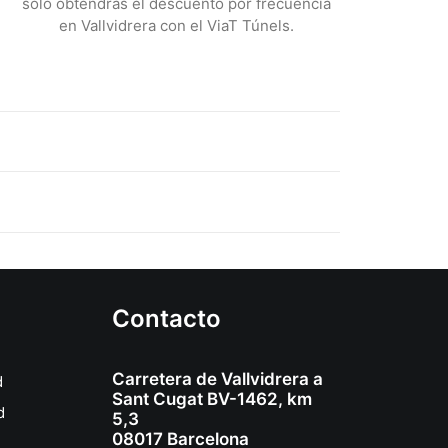
solo obtendrás el descuento por frecuencia
en Vallvidrera con el ViaT Túnels.
Contacto
Carretera de Vallvidrera a
d
Sant Cugat BV-1462, km
d
5,3
08017 Barcelona