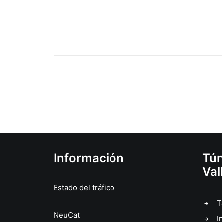
Información
Tún
Val
Estado del tráfico
T
NeuCat
I