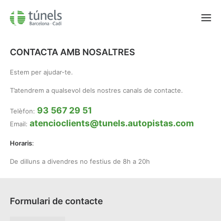
CONTACTA AMB NOSALTRES
Vallvidrera
Estem per ajudar-te.
Cadí
T’atendrem a qualsevol dels nostres canals de contacte.
AWAI
93 567 29 51
Seguretat Vial
Telèfon:
atencioclients@tunels.autopistas.com
Email:
Qui som?
Horaris
FAQ
:
Contactar
De dilluns a divendres no festius de 8h a 20h
93 567 29 51
Català
Formulari de contacte
Castellano