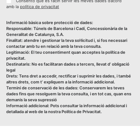
Consento que es facin servir les meves dades d’acord
amb la
política de privacitat
Informació bàsica sobre protecció de dades:
Responsable: Túnels de Barcelona i Cadí, Concessionària de la
Generalitat de Catalunya, S.A.
Finalitat: atendre i gestionar la teva sol·licitud i, si fos necessari
contactar amb tu en relació amb la teva consulta.
Legitimació: El teu consentiment quan acceptes la política de
privacitat.
Destinataris: No es facilitaran dades a tercers, llevat d’ obligació
legal
Drets: Tens dret a accedir, rectificar i suprimir les dades, i també
altres drets, com t’ expliquem a la informació addicional.
Termini de conservació de les dades: Conservarem les teves
dades fins que resolguem la teva consulta, i en tot cas, quan ens
demanis la seva supressió
Informació addicional: Pots consultar la informació addicional i
detallada al web de la nostra Política de Privacitat.