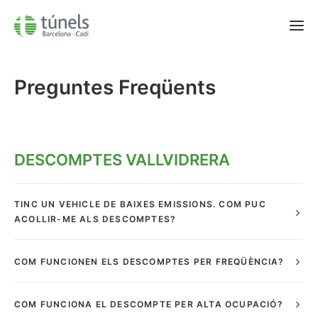
Preguntes Freqüents
Vallvidrera
Cadí
AWAI
DESCOMPTES VALLVIDRERA
Seguretat Vial
Qui som?
TINC UN VEHICLE DE BAIXES EMISSIONS. COM PUC
FAQ
ACOLLIR-ME ALS DESCOMPTES?
Contactar
93 567 29 51
COM FUNCIONEN ELS DESCOMPTES PER FREQÜÈNCIA?
Català
Castellano
COM FUNCIONA EL DESCOMPTE PER ALTA OCUPACIÓ?