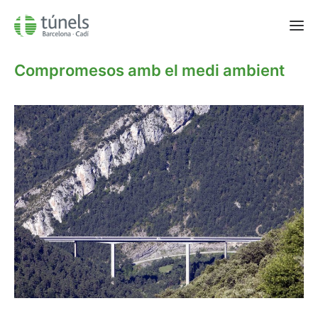
Compromesos amb el medi ambient
Vallvidrera
Cadí
AWAI
Seguretat Vial
Qui som?
FAQ
Contactar
93 567 29 51
Català
Castellano